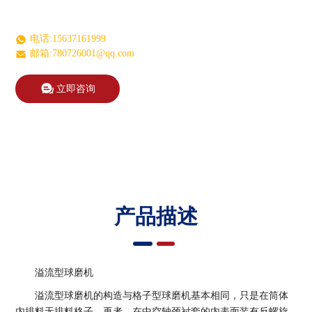
电话:15637161999
邮箱:780726001@qq.com
立即咨询
产品描述
溢流型球磨机
溢流型球磨机的构造与格子型球磨机基本相同，只是在筒体
内排料无排料格子，再者，在中空轴颈衬套的内表面装有反螺旋