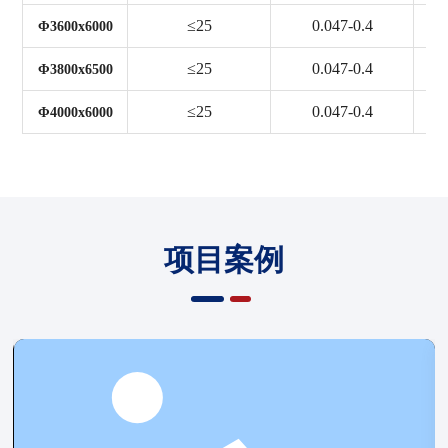
≤25
0.047-0.4
Φ3600x6000
≤25
0.047-0.4
Φ3800x6500
≤25
0.047-0.4
Φ4000x6000
项目案例