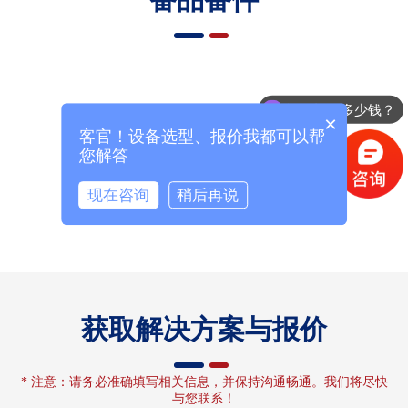
设备报价多少钱？
×
客官！设备选型、报价我都可以帮
您解答
暂无数据
现在咨询
稍后再说
获取解决方案与报价
* 注意：请务必准确填写相关信息，并保持沟通畅通。我们将尽快
与您联系！