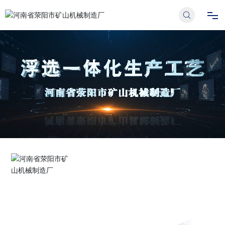
首页
走进荥矿
产品中心
项目案例
新闻中心
联系我们
SLUDGE
S
DRYER
E
污泥烘干机