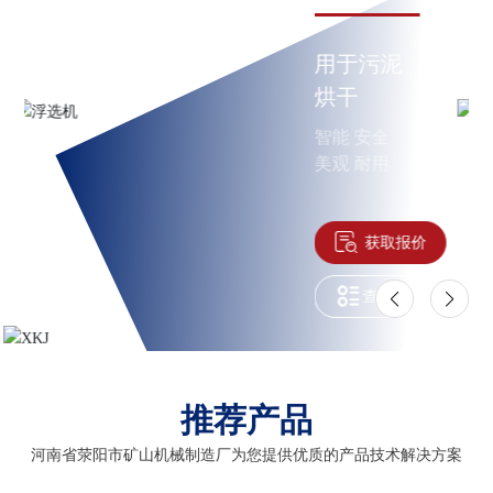
用于污泥

用
烘干
烧
智能 安全

智
美观 耐用
美
获取报价
查看规格
推荐产品
河南省荥阳市矿山机械制造厂为您提供优质的产品技术解决方案