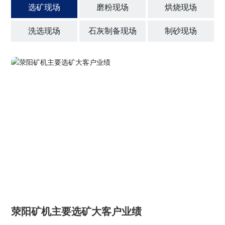
选矿现场
磨粉现场
烘烧现场
洗选现场
石灰制备现场
制砂现场
荥阳矿机主要选矿大客户业绩