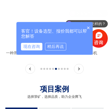
付款方式是怎样的？
×
客官！设备选型、报价我都可以帮
您解答
现在咨询
稍后再说
一种用于矿浆的新型浓缩机
一种新型重板给料机
项目案例
选择荥矿，选择品质，助力企业腾飞