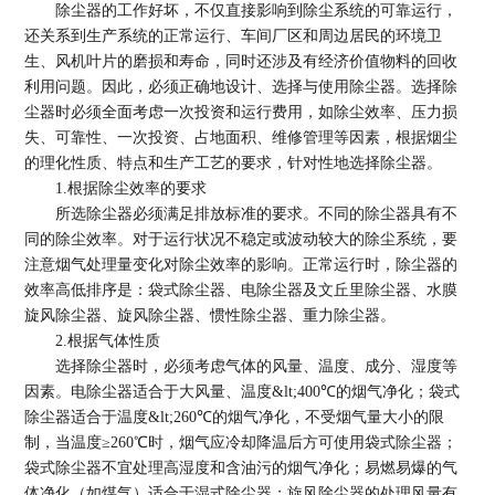
除尘器的工作好坏，不仅直接影响到除尘系统的可靠运行，
还关系到生产系统的正常运行、车间厂区和周边居民的环境卫
生、风机叶片的磨损和寿命，同时还涉及有经济价值物料的回收
利用问题。因此，必须正确地设计、选择与使用除尘器。选择除
尘器时必须全面考虑一次投资和运行费用，如除尘效率、压力损
失、可靠性、一次投资、占地面积、维修管理等因素，根据烟尘
的理化性质、特点和生产工艺的要求，针对性地选择除尘器。
1.根据除尘效率的要求
所选除尘器必须满足排放标准的要求。不同的除尘器具有不
同的除尘效率。对于运行状况不稳定或波动较大的除尘系统，要
注意烟气处理量变化对除尘效率的影响。正常运行时，除尘器的
效率高低排序是：袋式除尘器、电除尘器及文丘里除尘器、水膜
旋风除尘器、旋风除尘器、惯性除尘器、重力除尘器。
2.根据气体性质
选择除尘器时，必须考虑气体的风量、温度、成分、湿度等
因素。电除尘器适合于大风量、温度&lt;400℃的烟气净化；袋式
除尘器适合于温度&lt;260℃的烟气净化，不受烟气量大小的限
制，当温度≥260℃时，烟气应冷却降温后方可使用袋式除尘器；
袋式除尘器不宜处理高湿度和含油污的烟气净化；易燃易爆的气
体净化（如煤气）适合于湿式除尘器；旋风除尘器的处理风量有