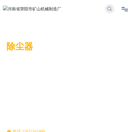
首页
首页
除尘器
产品中心
石灰乳制备
除尘器
走进荥矿
除尘器，是把粉尘从烟气中分离出来的设备叫除尘器或除尘设
产品中心
备，除尘器的性能用可处理的气体量、气体通过除尘器时的阻力
损失和除尘效率来表达。
项目案例
设备优势
电机功率
新闻中心
生产能力
联系我们
电话:15637161999