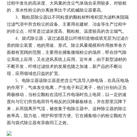
过程中发生的高浓度、大风量的含尘气体场合采用较多。对较粗
的，亲水性粉尘的分离效率比干式机械除尘器要高。
3、颗粒层除尘器以不同粒度的颗粒材料堆积层为滤料来阻隔
过滤气溶中所含粉尘的设备。主要用在建材、冶金等生产过程中
的排尘点，经常是过滤浓度高、颗粒粗、温度较高的含尘烟气。
4、袋式除尘器，该过滤器是以纤维织造物或填充层为过滤介
质的除尘装置，他的用途、形式、除尘风量规模和作用效率各方
面都有宽阔的范围，主要用在捕集微细粉尘的场所，即在排气除
尘系统上应用，又在进风系统上应用。近年来，由于新型滤材的
不断开发，纤维过滤技术的发展也随之加速，新产品的不断出
现，应用领域也日益的扩宽。
5、电除尘器该除尘器是把含尘气流导入静电场，在高压电场
的作用下，气体发生电离，产生电子和正离子，他们分别向正负
两极移动，当粉尘颗粒在流经工作电场时负上电荷，以一定的速
度向与它们所负电荷符号相反的沉降极板移去，并在那里沉降下
来，从而脱离开气流，被收集于电除尘器中。这种除尘器的除尘
效率高，阻力低，维护和管理方便。它在捕集细小的粉尘颗粒方
面与袋式除尘器有异曲同工之效。