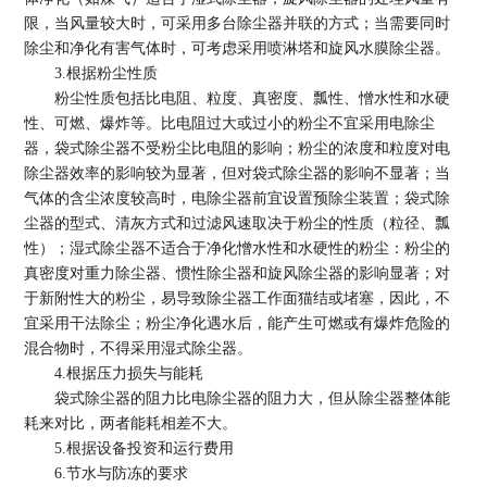
限，当风量较大时，可采用多台除尘器并联的方式；当需要同时
除尘和净化有害气体时，可考虑采用喷淋塔和旋风水膜除尘器。
3.根据粉尘性质
粉尘性质包括比电阻、粒度、真密度、瓢性、憎水性和水硬
性、可燃、爆炸等。比电阻过大或过小的粉尘不宜采用电除尘
器，袋式除尘器不受粉尘比电阻的影响；粉尘的浓度和粒度对电
除尘器效率的影响较为显著，但对袋式除尘器的影响不显著；当
气体的含尘浓度较高时，电除尘器前宜设置预除尘装置；袋式除
尘器的型式、清灰方式和过滤风速取决于粉尘的性质（粒径、瓢
性）；湿式除尘器不适合于净化憎水性和水硬性的粉尘：粉尘的
真密度对重力除尘器、惯性除尘器和旋风除尘器的影响显著；对
于新附性大的粉尘，易导致除尘器工作面猫结或堵塞，因此，不
宜采用干法除尘；粉尘净化遇水后，能产生可燃或有爆炸危险的
混合物时，不得采用湿式除尘器。
4.根据压力损失与能耗
袋式除尘器的阻力比电除尘器的阻力大，但从除尘器整体能
耗来对比，两者能耗相差不大。
5.根据设备投资和运行费用
6.节水与防冻的要求