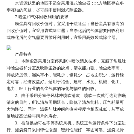
水资源缺乏的地区不适合采用湿式除尘器；北方地区存在冬
季冻结的问题，尽可能不使用湿式除尘器。
7.粉尘和气体回收利用的要求
粉尘具有回收价值时，宜采用干法除尘；当粉尘具有很高的
回收价值时，宜采用袋式除尘器；当净化后的气体需要回收利用
或净化后的空气需要再循环利用时，宜采用高效袋式除尘器。
产品特点
1、本除尘器采用分室停风脉冲喷吹清灰技术，克服了常规脉
冲除尘器和分室反吹除尘器的缺点，清灰能力强，除尘效率高，
排放浓度低，漏风率小，能耗少，钢耗少，占地面积少，运行稳
定可靠，经济效益好。适用于冶金、建材、水泥、机械、化工、
电力、轻工行业的含尘气体的净化与物料的回收。
2、由于采用分室停风脉冲喷吹清灰，喷吹一次就可达到彻底
清灰的目的，所以清灰周期延长，降低了清灰能耗，压气耗量可
大为降低。同时，滤袋与脉冲阀的疲劳程度也相应减低，从而成
倍地提高滤袋与阀片的寿命。
3、检修换袋可在不停系统风机，系统正常运行条件下分室进
行。滤袋袋口采用弹性涨圈，密封性能好，牢固可靠。滤袋龙骨