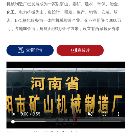
机械制造厂已发展成为一家以矿山、选矿、建材、环保、冶金、
化工、电力机械为主，集设计、研发、生产、销售、安装、培
训、EPC总包服务为一体的机械智造企业。企业注册资金3000万
元，占地80余亩，建筑面积3万余平方米，设立有西藏拉萨办事
处、郑州荥矿机械公司，固定资产8000万元，荥矿机械加工实力
雄厚，目前主要设备有，单、双柱立式车床7台，大滚齿直径
查看详情
宣传片
8000mm滚齿机3台，落地车床2台，可卷板厚度150mm液压卷板机
3台，可焊接直径5000mm回转窑筒体埋弧自动焊机1台，可切割板
材厚度100mm数控多头切割机2台，最大起重量150吨，单、双梁
起重机12台。各种大、中型金加工、铆焊、装配设备180余套，形
成了具有自主技术工艺的生产线。公司有严格的质量管控体系，
配备探伤仪等物理检测设备，能满足产品质量控制和检测的需
要。