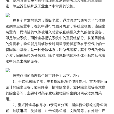
用、使用寿命长短和操作管理的难易也是考虑其性能的重要因
素，除尘器是锅炉及工业生产中常用的设施。
在各个冒灰的地方设置吸尘罩，通过管道气路将含尘气体输
送到除尘装置中，在其中进行气固分离后，将粉尘收集于该除尘
装置内，而清洁的气体被引入总管或直接排入大气的整套设备，
即是除尘系统，而除尘器是该系统中的重要组部分。从通风除尘
的角度看，粉尘就是能够较长时间呈浮游状态存在于空气中的一
切固体小颗粒，是一种分散体系，叫做气溶胶，其中空气为分散
介质，固体颗粒为分散相。除尘器就是把这种固体小颗粒从气溶
胶中分离出来的设备。
按照作用的原理除尘器可以分为以下几种：
1、干式机械除尘器，主要指应用粉尘惯性作用、重力作用而
设计的除尘设备，如沉降室、惰性除尘器、旋风除尘器等高浓度
的除尘器等，主要针对高浓度粗颗粒径粉尘的分离或浓集而采
用。
2、湿式除尘器依靠水力亲润来分离、捕集粉尘颗粒的除尘装
置，如喷淋塔、洗涤器、冲击式除尘器、文氏管等，在处理生产